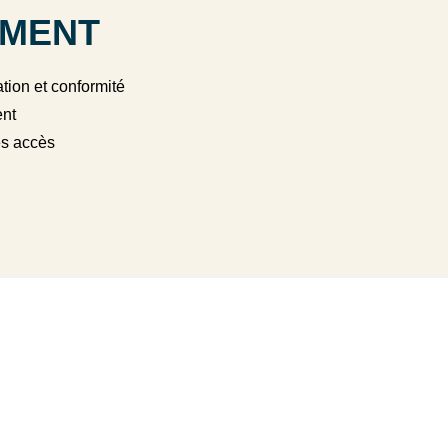
EMENT
ation et conformité
ent
es accès