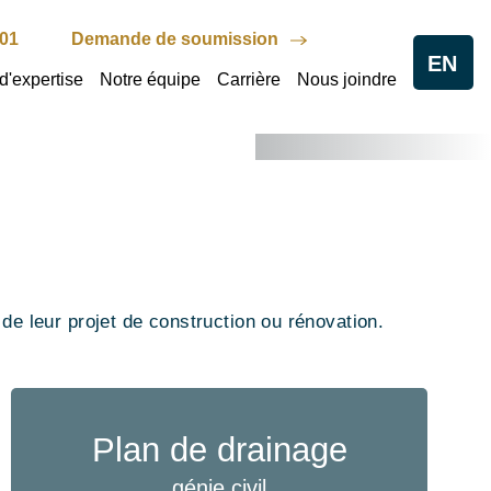
801
Demande de soumission
EN
1
1
'expertise
Notre équipe
Carrière
Nous joindre
/
3
e 30 ans
e leur projet de construction ou rénovation.
Plan de drainage
génie civil