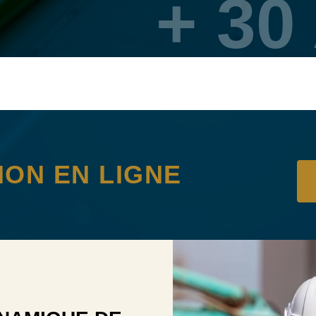
+ 30
e
ION EN LIGNE