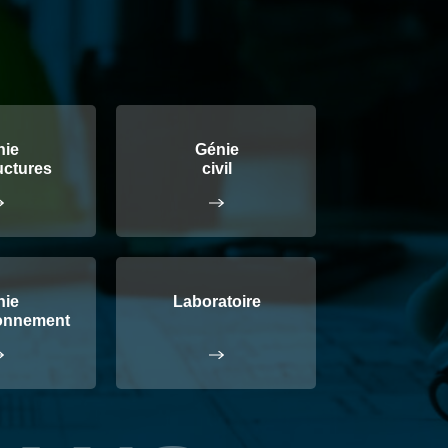
nie
Génie
uctures
civil
nie
Laboratoire
ronnement